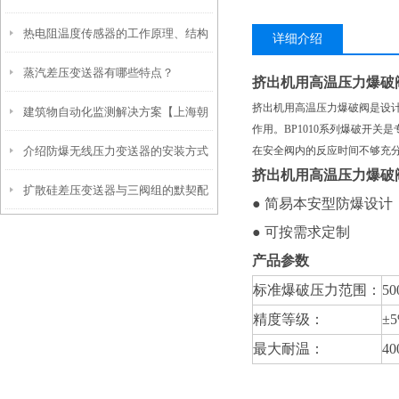
热电阻温度传感器的工作原理、结构
哪些特点？
详细介绍
蒸汽差压变送器有哪些特点？
和基本特性
挤出机用高温压力爆破
挤出机用高温压力爆破阀是设
建筑物自动化监测解决方案【上海朝
作用。BP1010系列爆破开
介绍防爆无线压力变送器的安装方式
在安全阀内的反应时间不够充
辉沉降自动化监测】
挤出机用高温压力爆破
扩散硅差压变送器与三阀组的默契配
及注意事项
● 简易本安型防爆设计
合：精准测量的保障
● 可按需求定制
产品参数
标准爆破压力范围：
50
精度等级：
±
最大耐温：
4